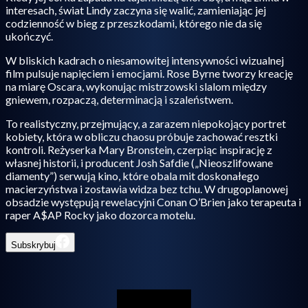
interesach, świat Lindy zaczyna się walić, zamieniając jej
codzienność w bieg z przeszkodami, którego nie da się
ukończyć.
W bliskich kadrach o niesamowitej intensywności wizualnej
film pulsuje napięciem i emocjami. Rose Byrne tworzy kreację
na miarę Oscara, wykonując mistrzowski slalom między
gniewem, rozpaczą, determinacją i szaleństwem.
To realistyczny, przejmujący, a zarazem niepokojący portret
kobiety, która w obliczu chaosu próbuje zachować resztki
kontroli. Reżyserka Mary Bronstein, czerpiąc inspirację z
własnej historii, i producent Josh Safdie („Nieoszlifowane
diamenty”) serwują kino, które obala mit doskonałego
macierzyństwa i zostawia widza bez tchu. W drugoplanowej
obsadzie występują rewelacyjni Conan O’Brien jako terapeuta i
raper A$AP Rocky jako dozorca motelu.
Subskrybuj