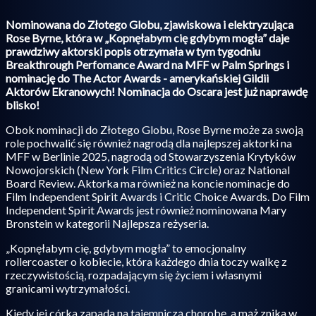
Nominowana do Złotego Globu, zjawiskowa i elektryzująca
Rose Byrne, która w „Kopnęłabym cię gdybym mogła” daje
prawdziwy aktorski popis otrzymała w tym tygodniu
Breakthrough Perfomance Award na MFF w Palm Springs i
nominację do The Actor Awards - amerykańskiej Gildii
Aktorów Ekranowych! Nominacja do Oscara jest już naprawdę
blisko!
Obok nominacji do Złotego Globu, Rose Byrne może za swoją
role pochwalić się również nagrodą dla najlepszej aktorki na
MFF w Berlinie 2025, nagrodą od Stowarzyszenia Krytyków
Nowojorskich (New York Film Critics Circle) oraz National
Board Review. Aktorka ma również na koncie nominacje do
Film Independent Spirit Awards i Critic Choice Awards. Do Film
Independent Spirit Awards jest również nominowana Mary
Bronstein w kategorii Najlepsza reżyseria.
„Kopnęłabym cię, gdybym mogła” to emocjonalny
rollercoaster o kobiecie, która każdego dnia toczy walkę z
rzeczywistością, rozpadającym się życiem i własnymi
granicami wytrzymałości.
Kiedy jej córka zapada na tajemniczą chorobę, a mąż znika w