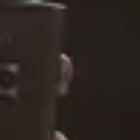
Mirosław Zbrojewicz, Jarosław Kostrzewa, Agnieszka Palka
Rok produkcji
:
2021
Kraj produkcji
:
Polska
Czas trwania
:
65 min
Opis
Bolimów – w samym środku współczesnej Polski. To tutaj
ludzkość przekroczyła kolejną granicę zła. W tym właśnie
miejscu, w 1915 roku, po raz pierwszy użyto gazu bojowego,
który zmienił oblicze wojen i świata. „Obłoki śmierci –
Bolimów 1915” to pełnometrażowy fabularyzowany film
dokumentalny, który odkrywa przed nami nieznaną historię