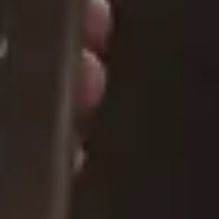
Polski. Podczas I wojny światowej w Bitwie pod Bolimowem
zginęło niemal 100 tysięcy ludzi – żołnierzy i cywilów. W
krwawym boju starły się ze sobą mocarstwa, które wcześniej
wymazały Państwo Polskie z mapy Europy.
Efektowne sceny batalistyczne i najnowocześniejsza technika
realizacji pozwala wejść w świat, którego już nie ma, by
zrozumiećmechanizm zła. Ku pamięci tych, którzy zginęli, i ku
przestrodze dla potomnych.
Zobacz na
Galeria