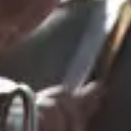
Aktualności
VOD
Katalog
Dla szkół
Kino plenerowe
O Best Film
Kontakt
Biuro prasowe