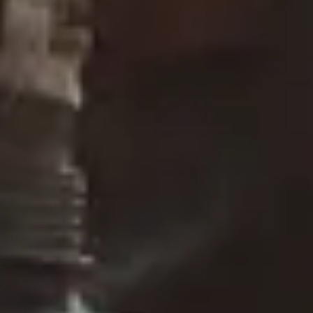
Zobacz na VOD
Obłoki Śmierci - Bolimów 1915
Premiera 05.11.2021 r.
•
Premiera VOD 18.03.2022 r.
•
Dokument,
Historyczny
•
14
Twórcy
Reżyseria
:
Ireneusz Skruczaj
Obsada
: