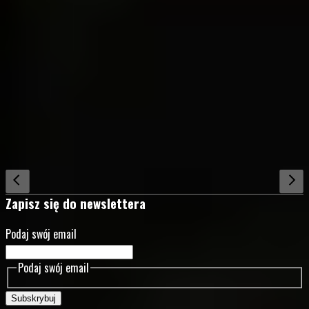
Zobacz także
Zapisz się do newslettera
Podaj swój email
Podaj swój email
ODEJDŹ!
Wolf Mountain
ROOM 203
BONE LAKE
legenda o tajemniczych lasach
demony przeszłości
nawiedzony pokój
•
•
•
Subskrybuj