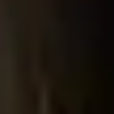
Aktualności
VOD
Katalog
Dla szkół
Kino plenerowe
O Best Film
Kontakt
Biuro prasowe