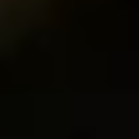
Zobacz na VOD
Dark Windows
Premiera VOD 22.03.2024 r.
•
Horror
Twórcy
Reżyseria
:
Alex Herron
Obsada
:
Annie Hamilton, Rory Alexander, Morten Holst