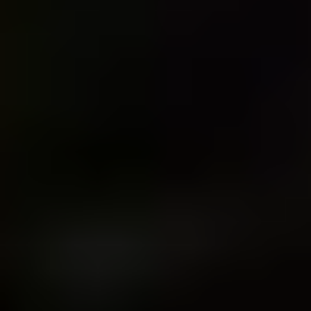
docierają do domu, wszystko wydaje się normalne i spokojne,
dopóki zamaskowany mężczyzna nie zaczyna ich terroryzować
i karać w najstraszliwszy sposób...
Zobacz na
Galeria